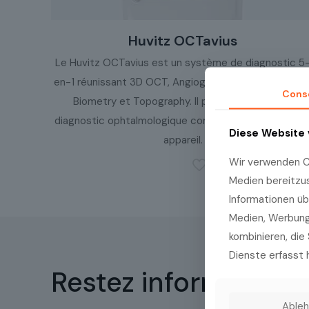
Huvitz OCTavius
Le Huvitz OCTavius est un système de diagnostic 5
en-1 réunissant 3D OCT, Angiography, Fundus Camera
Cons
Biometry et Topography. Il prend en charge un
diagnostic ophtalmologique complet au sein d’un seu
Diese Website
appareil.
Wir verwenden Co
Medien bereitzu
Informationen üb
Medien, Werbung 
kombinieren, die 
Dienste erfasst 
Restez informé
Able