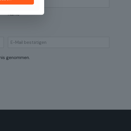
Name
Confirmez
nis genommen.
l’e-
mail