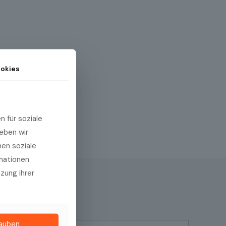
okies
 für soziale
eben wir
hen soziale
rmationen
tzung ihrer
lauben