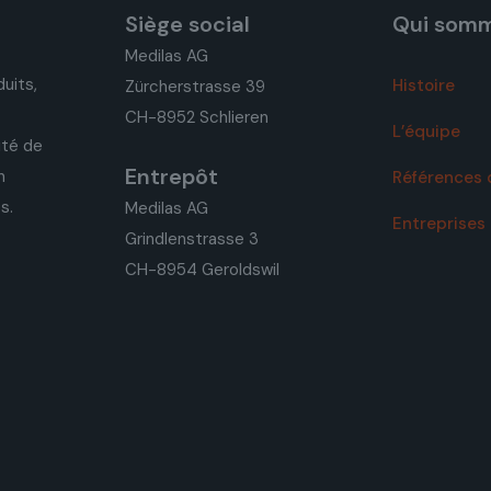
Siège social
Qui som
Medilas AG
uits,
Histoire
Zürcherstrasse 39
CH-8952 Schlieren
L’équipe
ité de
Entrepôt
n
Références 
s.
Medilas AG
Entreprises 
Grindlenstrasse 3
CH-8954 Geroldswil