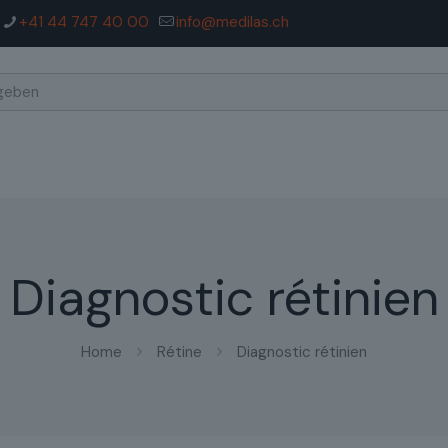
+41 44 747 40 00
info@medilas.ch
Diagnostic rétinien
Home
Rétine
Diagnostic rétinien