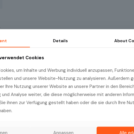
-
,
ent
Details
About
Co
l
 verwendet Cookies
okies, um Inhalte und Werbung individuell anzupassen, Funktionen
stellen und unsere Website-Nutzung zu analysieren. Außerdem g
er Ihre Nutzung unserer Website an unsere Partner in den Bereic
und Analyse weiter, die diese möglicherweise mit anderen Info
Sie ihnen zur Verfügung gestellt haben oder die sie durch Ihre Nu
haben.
Name
(Nécessaire)
hnen
Anpassen
Alle er