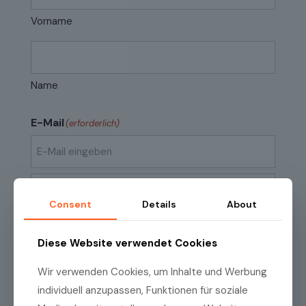
Vorname
Name
E-Mail
(erforderlich)
E-
Mail
eingeben
Consent
Details
About
E-
Mail
Datenschutzrichtlinien
(erforderlich)
Ich habe die
Datenschutzrichtlinien
zur
bestätigen
Diese Website verwendet Cookies
Kenntnis genommen.
Wir verwenden Cookies, um Inhalte und Werbung
individuell anzupassen, Funktionen für soziale