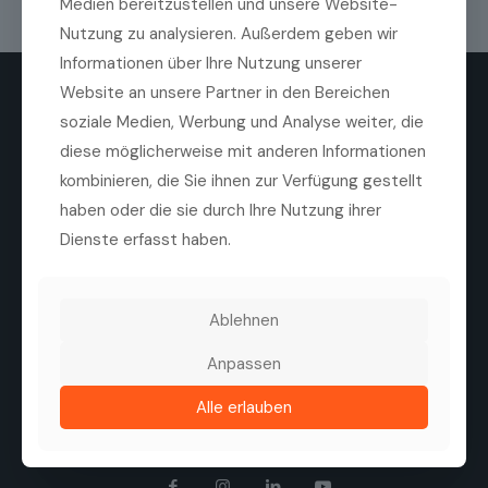
Medien bereitzustellen und unsere Website-
Nutzung zu analysieren. Außerdem geben wir
Informationen über Ihre Nutzung unserer
Website an unsere Partner in den Bereichen
soziale Medien, Werbung und Analyse weiter, die
diese möglicherweise mit anderen Informationen
kombinieren, die Sie ihnen zur Verfügung gestellt
haben oder die sie durch Ihre Nutzung ihrer
Die Medilas AG ist ein führender Anbieter von
hochwertigen ophthalmologischen Produkten,
Dienste erfasst haben.
Technologien und Dienstleistungen. Ziel des
Unternehmens ist es, die Sehqualität von Patienten zu
verbessern, durch eine enge Zusammenarbeit mit
Herstellern, Kliniken und Augenärzten.
Ablehnen
Tel. +41 44 747 40 00
Anpassen
Fax +41 44 747 40 05
info@medilas.ch
Alle erlauben
Folgen Sie uns