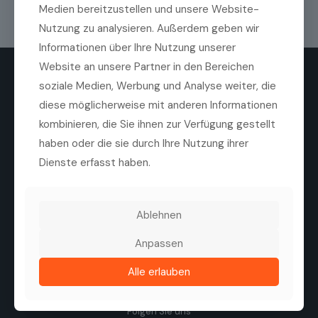
Medien bereitzustellen und unsere Website-
Nutzung zu analysieren. Außerdem geben wir
Informationen über Ihre Nutzung unserer
Website an unsere Partner in den Bereichen
soziale Medien, Werbung und Analyse weiter, die
diese möglicherweise mit anderen Informationen
kombinieren, die Sie ihnen zur Verfügung gestellt
haben oder die sie durch Ihre Nutzung ihrer
Die Medilas AG ist ein führender Anbieter von
Dienste erfasst haben.
hochwertigen ophthalmologischen Produkten,
Technologien und Dienstleistungen. Ziel des
Unternehmens ist es, die Sehqualität von Patienten zu
verbessern, durch eine enge Zusammenarbeit mit
Ablehnen
Herstellern, Kliniken und Augenärzten.
Tel. +41 44 747 40 00
Anpassen
Fax +41 44 747 40 05
info@medilas.ch
Alle erlauben
Folgen Sie uns