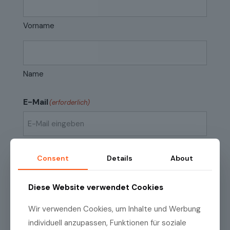
Vorname
Name
E-Mail
(erforderlich)
E-
Mail
Consent
Details
About
eingeben
E-
Mail
Datenschutzrichtlinien
(erforderlich)
Ich habe die
Datenschutzrichtlinien
zur
Diese Website verwendet Cookies
bestätigen
Kenntnis genommen.
Wir verwenden Cookies, um Inhalte und Werbung
individuell anzupassen, Funktionen für soziale