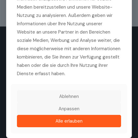
Medien bereitzustellen und unsere Website-
Nutzung zu analysieren. Außerdem geben wir
Informationen über Ihre Nutzung unserer
Website an unsere Partner in den Bereichen
soziale Medien, Werbung und Analyse weiter, die
diese möglicherweise mit anderen Informationen
kombinieren, die Sie ihnen zur Verfügung gestellt
haben oder die sie durch Ihre Nutzung ihrer
Die Medilas AG ist ein führender Anbieter von
Dienste erfasst haben.
hochwertigen ophthalmologischen Produkten,
Technologien und Dienstleistungen. Ziel des
Unternehmens ist es, die Sehqualität von Patienten zu
verbessern, durch eine enge Zusammenarbeit mit
Ablehnen
Herstellern, Kliniken und Augenärzten.
Anpassen
Tel. +41 44 747 40 00
Fax +41 44 747 40 05
Alle erlauben
info@medilas.ch