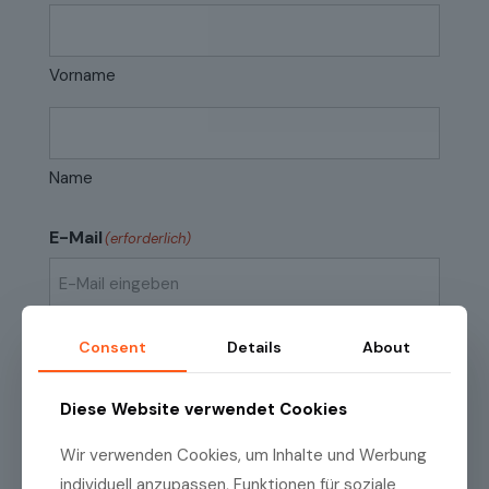
Vorname
Name
E-Mail
(erforderlich)
E-
Mail
Consent
Details
About
eingeben
E-
Mail
Datenschutzrichtlinien
Diese Website verwendet Cookies
(erforderlich)
Ich habe die
Datenschutzrichtlinien
zur
bestätigen
Kenntnis genommen.
Wir verwenden Cookies, um Inhalte und Werbung
individuell anzupassen, Funktionen für soziale