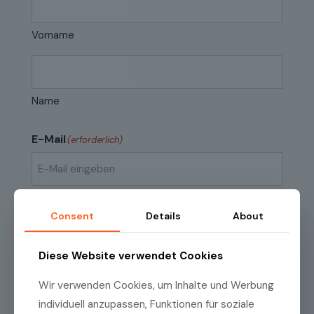
Vorname
Name
E-Mail
(erforderlich)
E-
Mail
Consent
Details
About
eingeben
E-
Mail
Datenschutzrichtlinien
(erforderlich)
Ich habe die
Datenschutzrichtlinien
zur
Diese Website verwendet Cookies
bestätigen
Kenntnis genommen.
Wir verwenden Cookies, um Inhalte und Werbung
individuell anzupassen, Funktionen für soziale