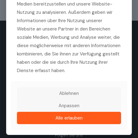
Medien bereitzustellen und unsere Website-
Nutzung zu analysieren. Außerdem geben wir
Informationen über Ihre Nutzung unserer
Website an unsere Partner in den Bereichen
soziale Medien, Werbung und Analyse weiter, die
diese möglicherweise mit anderen Informationen
kombinieren, die Sie ihnen zur Verfügung gestellt
haben oder die sie durch Ihre Nutzung ihrer
Die Medilas AG ist ein führender Anbieter von
Dienste erfasst haben.
hochwertigen ophthalmologischen Produkten,
Technologien und Dienstleistungen. Ziel des
Unternehmens ist es, die Sehqualität von Patienten zu
verbessern, durch eine enge Zusammenarbeit mit
Ablehnen
Herstellern, Kliniken und Augenärzten.
Tel. +41 44 747 40 00
Anpassen
Fax +41 44 747 40 05
info@medilas.ch
Alle erlauben
Folgen Sie uns