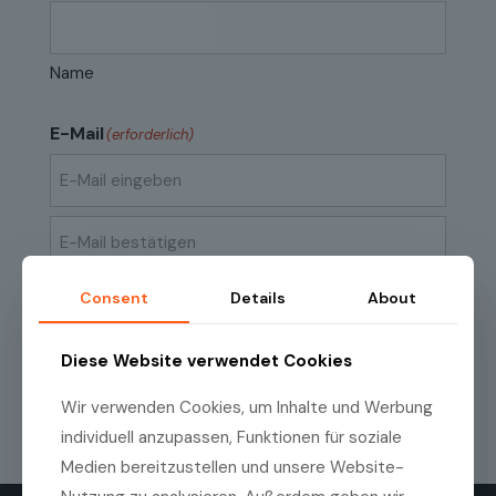
Name
E-Mail
(erforderlich)
E-
Mail
eingeben
E-
Consent
Details
About
Mail
Datenschutzrichtlinien
(erforderlich)
Ich habe die
Datenschutzrichtlinien
zur
bestätigen
Kenntnis genommen.
Diese Website verwendet Cookies
Wir verwenden Cookies, um Inhalte und Werbung
individuell anzupassen, Funktionen für soziale
Medien bereitzustellen und unsere Website-