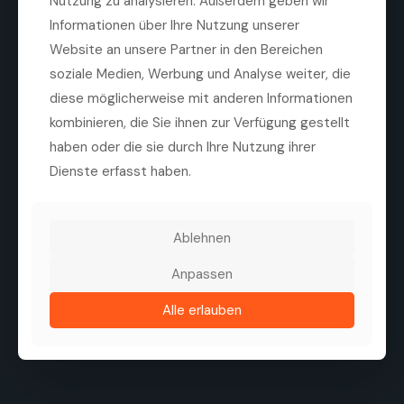
Nutzung zu analysieren. Außerdem geben wir
Informationen über Ihre Nutzung unserer
Website an unsere Partner in den Bereichen
soziale Medien, Werbung und Analyse weiter, die
diese möglicherweise mit anderen Informationen
kombinieren, die Sie ihnen zur Verfügung gestellt
Die Medilas AG ist ein führender Anbieter von
hochwertigen ophthalmologischen Produkten,
haben oder die sie durch Ihre Nutzung ihrer
Technologien und Dienstleistungen. Ziel des
Dienste erfasst haben.
Unternehmens ist es, die Sehqualität von Patienten zu
verbessern, durch eine enge Zusammenarbeit mit
Herstellern, Kliniken und Augenärzten.
Ablehnen
Tel. +41 44 747 40 00
Fax +41 44 747 40 05
info@medilas.ch
Anpassen
Alle erlauben
Folgen Sie uns