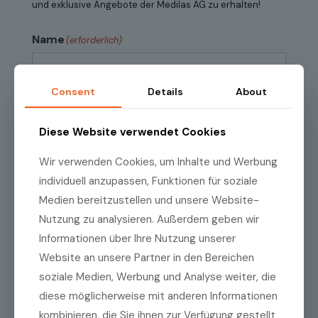
und exklusive Angebote der Medilas AG zu erhalten!
Name
(erforderlich)
Consent
Details
About
Vorname
Diese Website verwendet Cookies
Wir verwenden Cookies, um Inhalte und Werbung
Name
individuell anzupassen, Funktionen für soziale
Medien bereitzustellen und unsere Website-
E-Mail
(erforderlich)
Nutzung zu analysieren. Außerdem geben wir
Informationen über Ihre Nutzung unserer
Website an unsere Partner in den Bereichen
E-
Mail
soziale Medien, Werbung und Analyse weiter, die
eingeben
diese möglicherweise mit anderen Informationen
E-
Mail
Datenschutzrichtlinien
kombinieren, die Sie ihnen zur Verfügung gestellt
(erforderlich)
Ich habe die
Datenschutzrichtlinien
zur