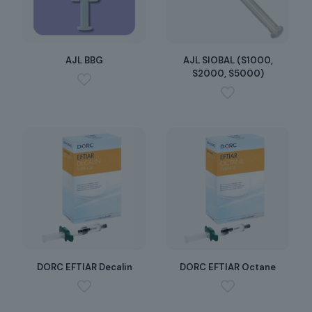
AJL BBG
AJL SIOBAL (S1000,
S2000, S5000)
DORC EFTIAR Decalin
DORC EFTIAR Octane