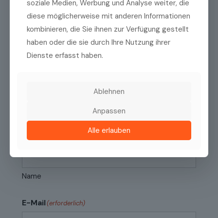
soziale Medien, Werbung und Analyse weiter, die
Bleiben Sie auf dem Laufenden
diese möglicherweise mit anderen Informationen
kombinieren, die Sie ihnen zur Verfügung gestellt
haben oder die sie durch Ihre Nutzung ihrer
Melden Sie sich für unseren Newsletter an, um
Dienste erfasst haben.
regelmässig Produktneuheiten, hilfreiche Informationen
und exklusive Angebote der Medilas AG zu erhalten!
Name
(erforderlich)
Ablehnen
Anpassen
Vorname
Alle erlauben
Name
E-Mail
(erforderlich)