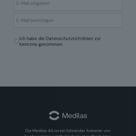
E-
Mail
eingeben
E-
Mail
Datenschutzrichtlinien
(erforderlich)
Ich habe die
Datenschutzrichtlinien
zur
bestätigen
Kenntnis genommen.
Die Medilas AG ist ein führender Anbieter von