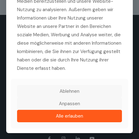
Medien bereitzustellen und unsere Website-
Nutzung zu analysieren. Außerdem geben wir
Informationen über Ihre Nutzung unserer
Website an unsere Partner in den Bereichen
soziale Medien, Werbung und Analyse weiter, die
diese möglicherweise mit anderen Informationen
kombinieren, die Sie ihnen zur Verfügung gestellt
haben oder die sie durch Ihre Nutzung ihrer
Die Medilas AG ist ein führender Anbieter von
hochwertigen ophthalmologischen Produkten,
Dienste erfasst haben.
Technologien und Dienstleistungen. Ziel des
Unternehmens ist es, die Sehqualität von Patienten zu
verbessern, durch eine enge Zusammenarbeit mit
Herstellern, Kliniken und Augenärzten.
Ablehnen
Tel. +41 44 747 40 00
Anpassen
Fax +41 44 747 40 05
info@medilas.ch
Alle erlauben
Folgen Sie uns