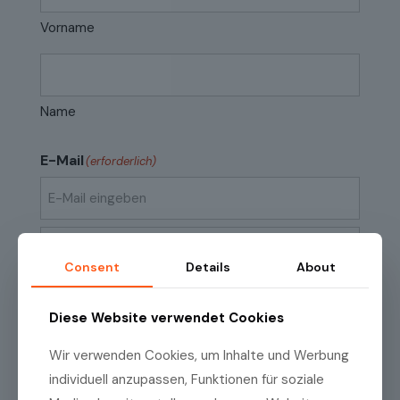
Vorname
Name
E-Mail
(erforderlich)
E-
Mail
eingeben
Consent
Details
About
E-
Mail
Datenschutzrichtlinien
(erforderlich)
Ich habe die
Datenschutzrichtlinien
zur
bestätigen
Diese Website verwendet Cookies
Kenntnis genommen.
Wir verwenden Cookies, um Inhalte und Werbung
individuell anzupassen, Funktionen für soziale