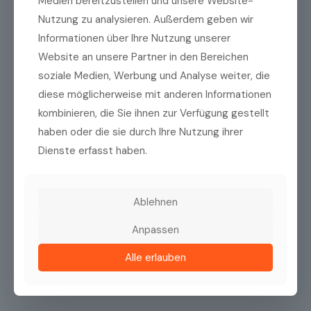
Medien bereitzustellen und unsere Website-
Vorname
Nutzung zu analysieren. Außerdem geben wir
Informationen über Ihre Nutzung unserer
Website an unsere Partner in den Bereichen
soziale Medien, Werbung und Analyse weiter, die
Name
diese möglicherweise mit anderen Informationen
kombinieren, die Sie ihnen zur Verfügung gestellt
E-Mail
(erforderlich)
haben oder die sie durch Ihre Nutzung ihrer
Dienste erfasst haben.
E-
Mail
Ablehnen
eingeben
E-
Mail
Datenschutzrichtlinien
Anpassen
(erforderlich)
Ich habe die
Datenschutzrichtlinien
zur
bestätigen
Kenntnis genommen.
Alle erlauben