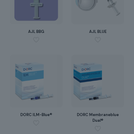
AJL BBG
AJL BLUE
DORC ILM-Blue®
DORC Membraneblue
Dual®