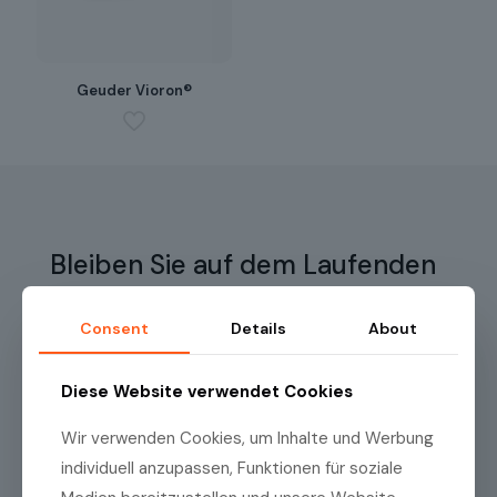
Geuder Vioron®
Bleiben Sie auf dem Laufenden
Consent
Details
About
Melden Sie sich für unseren Newsletter an, um
regelmässig Produktneuheiten, hilfreiche Informationen
und exklusive Angebote der Medilas AG zu erhalten!
Diese Website verwendet Cookies
Name
(erforderlich)
Wir verwenden Cookies, um Inhalte und Werbung
individuell anzupassen, Funktionen für soziale