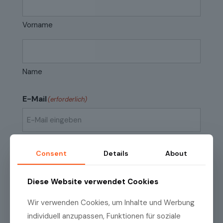
Vorname
Name
E-Mail
(erforderlich)
E-
Mail
Consent
Details
About
eingeben
E-
Mail
Datenschutzrichtlinien
(erforderlich)
Ich habe die
Datenschutzrichtlinien
zur
Diese Website verwendet Cookies
bestätigen
Kenntnis genommen.
Wir verwenden Cookies, um Inhalte und Werbung
individuell anzupassen, Funktionen für soziale