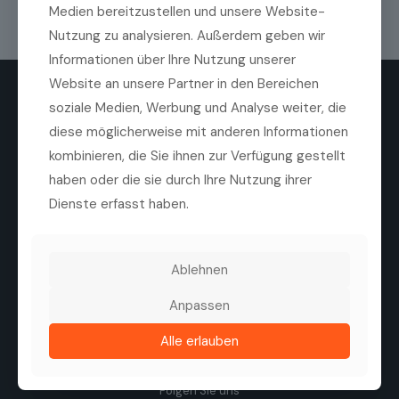
Medien bereitzustellen und unsere Website-
Nutzung zu analysieren. Außerdem geben wir
Informationen über Ihre Nutzung unserer
Website an unsere Partner in den Bereichen
soziale Medien, Werbung und Analyse weiter, die
diese möglicherweise mit anderen Informationen
kombinieren, die Sie ihnen zur Verfügung gestellt
haben oder die sie durch Ihre Nutzung ihrer
Die Medilas AG ist ein führender Anbieter von
Dienste erfasst haben.
hochwertigen ophthalmologischen Produkten,
Technologien und Dienstleistungen. Ziel des
Unternehmens ist es, die Sehqualität von Patienten zu
verbessern, durch eine enge Zusammenarbeit mit
Ablehnen
Herstellern, Kliniken und Augenärzten.
Tel. +41 44 747 40 00
Anpassen
Fax +41 44 747 40 05
info@medilas.ch
Alle erlauben
Folgen Sie uns