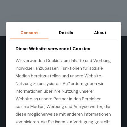
Consent
Details
About
Diese Website verwendet Cookies
Wir verwenden Cookies, um Inhalte und Werbung
individuell anzupassen, Funktionen für soziale
Medien bereitzustellen und unsere Website-
Die Medilas AG ist ein führender Anbieter von
hochwertigen ophthalmologischen Produkten,
Nutzung zu analysieren. Außerdem geben wir
Technologien und Dienstleistungen. Ziel des
Informationen über Ihre Nutzung unserer
Unternehmens ist es, die Sehqualität von Patienten zu
Website an unsere Partner in den Bereichen
verbessern, durch eine enge Zusammenarbeit mit
Herstellern, Kliniken und Augenärzten.
soziale Medien, Werbung und Analyse weiter, die
diese möglicherweise mit anderen Informationen
Tel. +41 44 747 40 00
Fax +41 44 747 40 05
kombinieren, die Sie ihnen zur Verfügung gestellt
info@medilas.ch