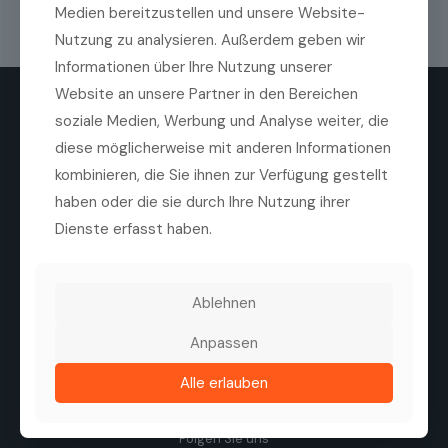
Medien bereitzustellen und unsere Website-
Nutzung zu analysieren. Außerdem geben wir
Informationen über Ihre Nutzung unserer
Website an unsere Partner in den Bereichen
soziale Medien, Werbung und Analyse weiter, die
diese möglicherweise mit anderen Informationen
kombinieren, die Sie ihnen zur Verfügung gestellt
haben oder die sie durch Ihre Nutzung ihrer
Die Medilas AG ist ein führender Anbieter von
Dienste erfasst haben.
hochwertigen ophthalmologischen Produkten,
Technologien und Dienstleistungen. Ziel des
Unternehmens ist es, die Sehqualität von Patienten zu
verbessern, durch eine enge Zusammenarbeit mit
Ablehnen
Herstellern, Kliniken und Augenärzten.
Tel. +41 44 747 40 00
Anpassen
Fax +41 44 747 40 05
info@medilas.ch
Alle erlauben
Folgen Sie uns