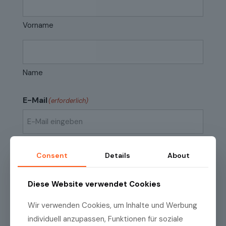
Vorname
Name
E-Mail
(erforderlich)
E-
Mail
Consent
Details
About
eingeben
E-
Mail
Datenschutzrichtlinien
(erforderlich)
Ich habe die
Datenschutzrichtlinien
zur
Diese Website verwendet Cookies
bestätigen
Kenntnis genommen.
Wir verwenden Cookies, um Inhalte und Werbung
individuell anzupassen, Funktionen für soziale