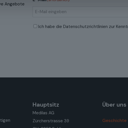
sive Angebote
E-
Datenschutzrichtlinien
(erforderlich)
Ich habe die
Datenschutzrichtlinien
zur Kennt
Mail
eingeben
Hauptsitz
Über uns
Medilas AG
rtigen
Geschichte
Zürcherstrasse 39