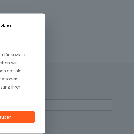
okies
 für soziale
eben wir
hen soziale
rmationen
tzung ihrer
Name
lauben