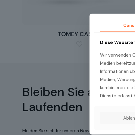
Cons
TOMEY CASIA2
Diese Website
Wir verwenden Co
Medien bereitzu
Informationen üb
Medien, Werbung 
Bleiben Sie auf dem
kombinieren, die 
Dienste erfasst 
Laufenden
Able
Melden Sie sich für unseren Newsletter an, um regelm