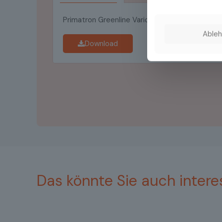
Primatron Greenline Vario Broschüre DE
Able
Download
Das könnte Sie auch intere