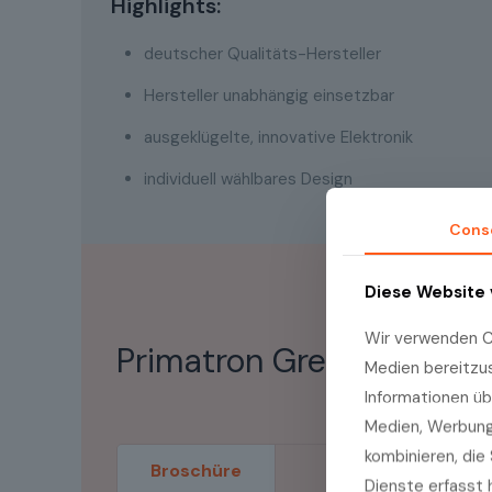
Highlights:
deutscher Qualitäts-Hersteller
Hersteller unabhängig einsetzbar
ausgeklügelte, innovative Elektronik
individuell wählbares Design
Cons
Diese Website
Wir verwenden Co
Primatron GreenLine
Medien bereitzu
Informationen üb
Medien, Werbung 
kombinieren, die 
Broschüre
Dienste erfasst 