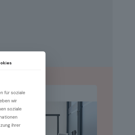
okies
 für soziale
eben wir
hen soziale
rmationen
tzung ihrer