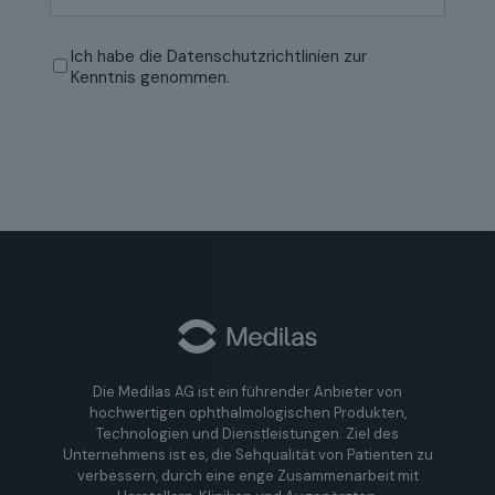
eingeben
E-
Mail
Datenschutzrichtlinien
(erforderlich)
Ich habe die
Datenschutzrichtlinien
zur
bestätigen
Kenntnis genommen.
Die Medilas AG ist ein führender Anbieter von
hochwertigen ophthalmologischen Produkten,
Technologien und Dienstleistungen. Ziel des
Unternehmens ist es, die Sehqualität von Patienten zu
verbessern, durch eine enge Zusammenarbeit mit