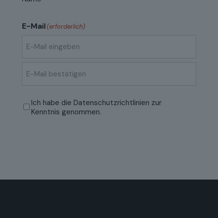
E-Mail
(erforderlich)
E-
Mail
eingeben
E-
Mail
Datenschutzrichtlinien
(erforderlich)
Ich habe die
Datenschutzrichtlinien
zur
bestätigen
Kenntnis genommen.