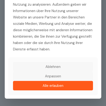
Vorname
Nutzung zu analysieren. Außerdem geben wir
Informationen über Ihre Nutzung unserer
Website an unsere Partner in den Bereichen
soziale Medien, Werbung und Analyse weiter, die
Name
diese möglicherweise mit anderen Informationen
kombinieren, die Sie ihnen zur Verfügung gestellt
E-Mail
(erforderlich)
haben oder die sie durch Ihre Nutzung ihrer
Dienste erfasst haben.
E-
Mail
eingeben
Ablehnen
E-
Mail
Datenschutzrichtlinien
(erforderlich)
Ich habe die
Datenschutzrichtlinien
zur
Anpassen
bestätigen
Kenntnis genommen.
Alle erlauben