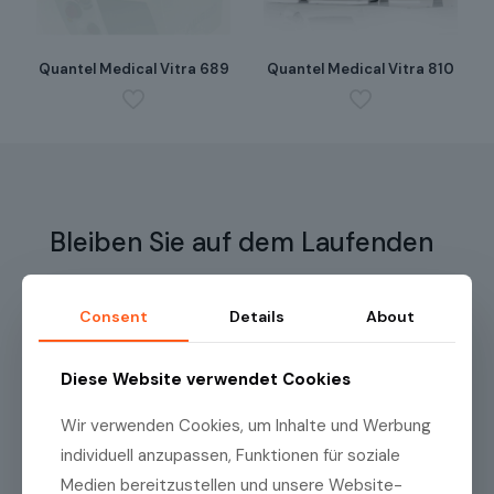
Quantel Medical Vitra 689
Quantel Medical Vitra 810
Bleiben Sie auf dem Laufenden
Melden Sie sich für unseren Newsletter an, um
Consent
Details
About
regelmässig Produktneuheiten, hilfreiche Informationen
und exklusive Angebote der Medilas AG zu erhalten!
Diese Website verwendet Cookies
Name
(erforderlich)
Wir verwenden Cookies, um Inhalte und Werbung
individuell anzupassen, Funktionen für soziale
Medien bereitzustellen und unsere Website-