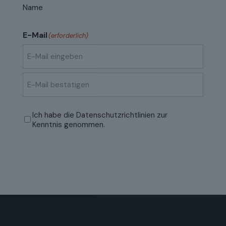
Name
E-Mail
(erforderlich)
E-
Mail
eingeben
E-
Mail
Datenschutzrichtlinien
(erforderlich)
Ich habe die
Datenschutzrichtlinien
zur
bestätigen
Kenntnis genommen.