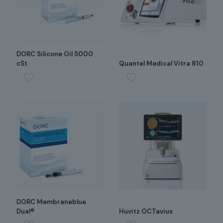
DORC Silicone Oil 5000
cSt
Quantel Medical Vitra 810
DORC Membraneblue
Dual®
Huvitz OCTavius