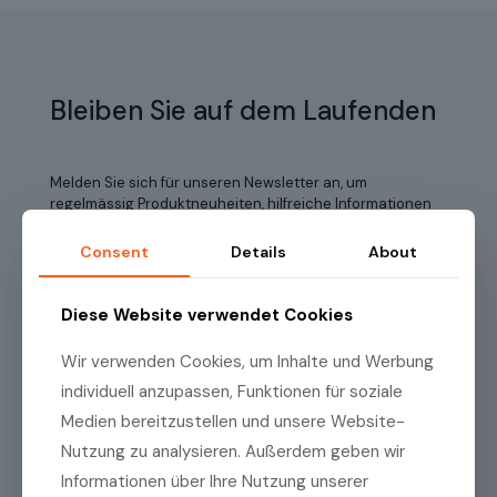
Bleiben Sie auf dem Laufenden
Melden Sie sich für unseren Newsletter an, um
regelmässig Produktneuheiten, hilfreiche Informationen
und exklusive Angebote der Medilas AG zu erhalten!
Consent
Details
About
Name
(erforderlich)
Diese Website verwendet Cookies
Wir verwenden Cookies, um Inhalte und Werbung
Vorname
individuell anzupassen, Funktionen für soziale
Medien bereitzustellen und unsere Website-
Nutzung zu analysieren. Außerdem geben wir
Name
Informationen über Ihre Nutzung unserer