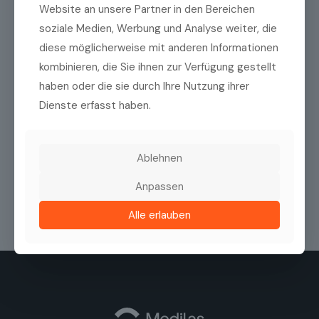
Website an unsere Partner in den Bereichen
E-Mail
(erforderlich)
soziale Medien, Werbung und Analyse weiter, die
diese möglicherweise mit anderen Informationen
kombinieren, die Sie ihnen zur Verfügung gestellt
E-
haben oder die sie durch Ihre Nutzung ihrer
Mail
Dienste erfasst haben.
eingeben
E-
Mail
Datenschutzrichtlinien
(erforderlich)
Ich habe die
Datenschutzrichtlinien
zur
bestätigen
Kenntnis genommen.
Ablehnen
Anpassen
Alle erlauben