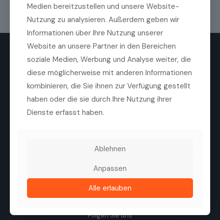
Medien bereitzustellen und unsere Website-
Nutzung zu analysieren. Außerdem geben wir
Informationen über Ihre Nutzung unserer
Website an unsere Partner in den Bereichen
soziale Medien, Werbung und Analyse weiter, die
diese möglicherweise mit anderen Informationen
kombinieren, die Sie ihnen zur Verfügung gestellt
haben oder die sie durch Ihre Nutzung ihrer
Die Medilas AG ist ein führender Anbieter von
Dienste erfasst haben.
hochwertigen ophthalmologischen Produkten,
Technologien und Dienstleistungen. Ziel des
Unternehmens ist es, die Sehqualität von Patienten zu
verbessern, durch eine enge Zusammenarbeit mit
Ablehnen
Herstellern, Kliniken und Augenärzten.
Tel. +41 44 747 40 00
Anpassen
Fax +41 44 747 40 05
info@medilas.ch
Alle erlauben
Folgen Sie uns