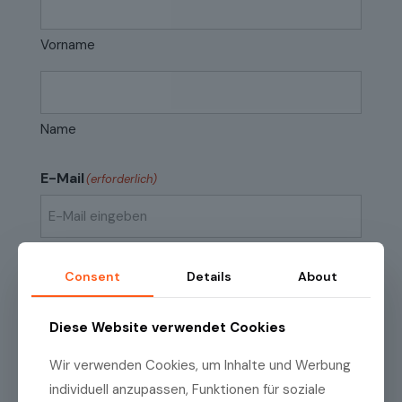
Vorname
Name
E-Mail
(erforderlich)
E-
Mail
Consent
Details
About
eingeben
E-
Mail
Datenschutzrichtlinien
(erforderlich)
Ich habe die
Datenschutzrichtlinien
zur
Diese Website verwendet Cookies
bestätigen
Kenntnis genommen.
Wir verwenden Cookies, um Inhalte und Werbung
individuell anzupassen, Funktionen für soziale