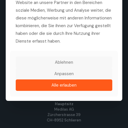
Website an unsere Partner in den Bereichen
soziale Medien, Werbung und Analyse weiter, die
Die Medilas AG ist ein führender Anbieter von
hochwertigen ophthalmologischen Produkten,
diese möglicherweise mit anderen Informationen
Technologien und Dienstleistungen. Ziel des
kombinieren, die Sie ihnen zur Verfügung gestellt
Unternehmens ist es, die Sehqualität von Patienten zu
haben oder die sie durch Ihre Nutzung ihrer
verbessern, durch eine enge Zusammenarbeit mit
Herstellern, Kliniken und Augenärzten.
Dienste erfasst haben.
Tel. +41 44 747 40 00
Fax +41 44 747 40 05
info@medilas.ch
Ablehnen
Anpassen
Folgen Sie uns
Alle erlauben
Hauptsitz
Medilas AG
Zürcherstrasse 39
CH-8952 Schlieren