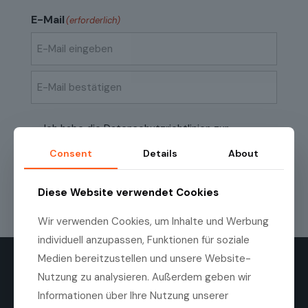
E-Mail
(erforderlich)
E-
Mail
eingeben
E-
Mail
Datenschutzrichtlinien
(erforderlich)
Ich habe die
Datenschutzrichtlinien
zur
bestätigen
Kenntnis genommen.
Consent
Details
About
Diese Website verwendet Cookies
Wir verwenden Cookies, um Inhalte und Werbung
individuell anzupassen, Funktionen für soziale
Medien bereitzustellen und unsere Website-
Nutzung zu analysieren. Außerdem geben wir
Informationen über Ihre Nutzung unserer