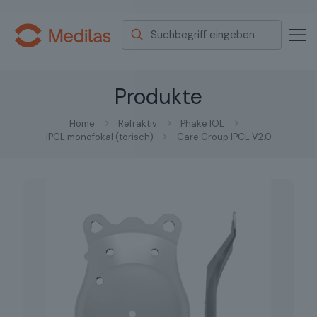
Produkte
Home
Refraktiv
Phake IOL
IPCL monofokal (torisch)
Care Group IPCL V2.0