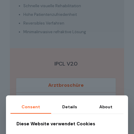
Schnelle visuelle Rehabilitation
Hohe Patientenzufriedenheit
Reversibles Verfahren
Minimalinvasive refraktive Lösung
IPCL V2.0
Arztbroschüre
Arztbroschüre IPCL DE
Consent
Details
About
Download
Diese Website verwendet Cookies