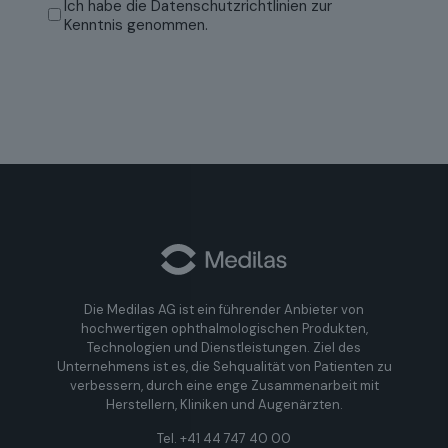
Mail
Datenschutzrichtlinien
(erforderlich)
Ich habe die
Datenschutzrichtlinien
zur
bestätigen
Kenntnis genommen.
Die Medilas AG ist ein führender Anbieter von
hochwertigen ophthalmologischen Produkten,
Technologien und Dienstleistungen. Ziel des
Unternehmens ist es, die Sehqualität von Patienten zu
verbessern, durch eine enge Zusammenarbeit mit
Herstellern, Kliniken und Augenärzten.
Tel. +41 44 747 40 00