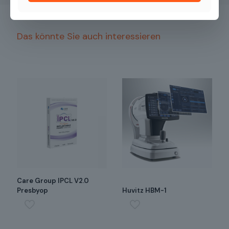
Das könnte Sie auch interessieren
Care Group IPCL V2.0
Presbyop
Huvitz HBM-1