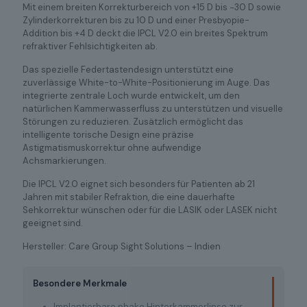
Mit einem breiten Korrekturbereich von +15 D bis −30 D sowie
Zylinderkorrekturen bis zu 10 D und einer Presbyopie-
Addition bis +4 D deckt die IPCL V2.0 ein breites Spektrum
refraktiver Fehlsichtigkeiten ab.
Das spezielle Federtastendesign unterstützt eine
zuverlässige White-to-White-Positionierung im Auge. Das
integrierte zentrale Loch wurde entwickelt, um den
natürlichen Kammerwasserfluss zu unterstützen und visuelle
Störungen zu reduzieren. Zusätzlich ermöglicht das
intelligente torische Design eine präzise
Astigmatismuskorrektur ohne aufwendige
Achsmarkierungen.
Die IPCL V2.0 eignet sich besonders für Patienten ab 21
Jahren mit stabiler Refraktion, die eine dauerhafte
Sehkorrektur wünschen oder für die LASIK oder LASEK nicht
geeignet sind.
Hersteller: Care Group Sight Solutions – Indien
Besondere Merkmale
Implantierbare phake Hinterkammerlinse zur