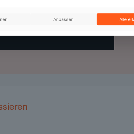
hnen
Anpassen
Alle er
ssieren