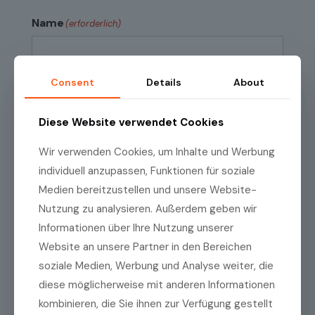
Name
(erforderlich)
Vorname
Consent
Details
About
Diese Website verwendet Cookies
Name
Wir verwenden Cookies, um Inhalte und Werbung
individuell anzupassen, Funktionen für soziale
E-Mail
(erforderlich)
Medien bereitzustellen und unsere Website-
Nutzung zu analysieren. Außerdem geben wir
Informationen über Ihre Nutzung unserer
E-
Website an unsere Partner in den Bereichen
Mail
soziale Medien, Werbung und Analyse weiter, die
eingeben
E-
diese möglicherweise mit anderen Informationen
Mail
Datenschutzrichtlinien
(erforderlich)
Ich habe die
Datenschutzrichtlinien
zur
kombinieren, die Sie ihnen zur Verfügung gestellt
bestätigen
Kenntnis genommen.