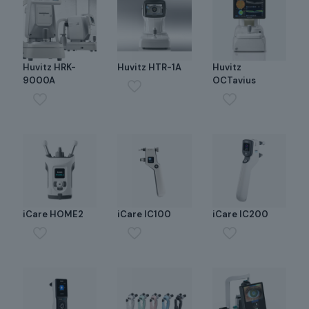
Huvitz HRK-
Huvitz HTR-1A
Huvitz
9000A
OCTavius
iCare HOME2
iCare IC100
iCare IC200