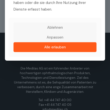
haben oder die sie durch Ihre Nutzung ihrer
Dienste erfasst haben.
Ablehnen
Anpassen
Alle erlauben
Die Medilas AG ist ein führender Anbieter von
hochwertigen ophthalmologischen Produkten,
Technologien und Dienstleistungen. Ziel des
Unternehmens ist es, die Sehqualität von Patienten zu
verbessern, durch eine enge Zusammenarbeit mit
Herstellern, Kliniken und Augenärzten.
Tel. +41 44 747 40 00
Fax +41 44 747 40 05
info@medilas.ch