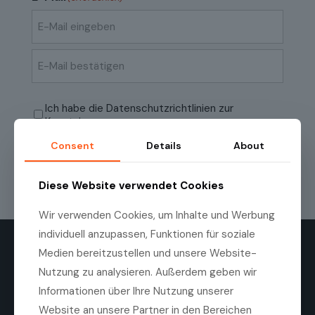
E-
Mail
eingeben
E-
Mail
Datenschutzrichtlinien
(erforderlich)
Ich habe die
Datenschutzrichtlinien
zur
bestätigen
Kenntnis genommen.
Consent
Details
About
Diese Website verwendet Cookies
Wir verwenden Cookies, um Inhalte und Werbung
individuell anzupassen, Funktionen für soziale
Medien bereitzustellen und unsere Website-
Nutzung zu analysieren. Außerdem geben wir
Informationen über Ihre Nutzung unserer
Website an unsere Partner in den Bereichen