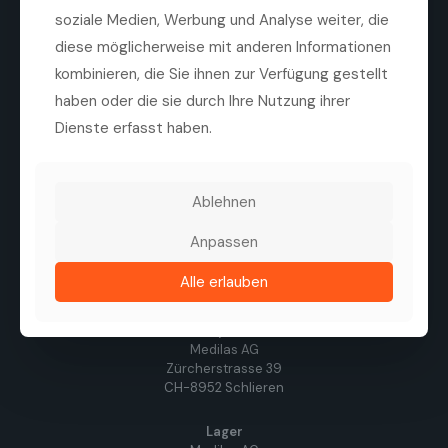
Die Medilas AG ist ein führender Anbieter von
soziale Medien, Werbung und Analyse weiter, die
hochwertigen ophthalmologischen Produkten,
diese möglicherweise mit anderen Informationen
Technologien und Dienstleistungen. Ziel des
Unternehmens ist es, die Sehqualität von Patienten zu
kombinieren, die Sie ihnen zur Verfügung gestellt
verbessern, durch eine enge Zusammenarbeit mit
haben oder die sie durch Ihre Nutzung ihrer
Herstellern, Kliniken und Augenärzten.
Dienste erfasst haben.
Tel. +41 44 747 40 00
Fax +41 44 747 40 05
info@medilas.ch
Ablehnen
Folgen Sie uns
Anpassen
Alle erlauben
Hauptsitz
Medilas AG
Zürcherstrasse 39
CH-8952 Schlieren
Lager