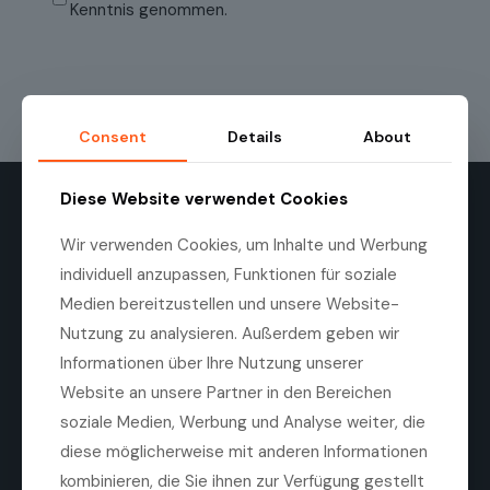
bestätigen
Kenntnis genommen.
Consent
Details
About
Diese Website verwendet Cookies
Wir verwenden Cookies, um Inhalte und Werbung
individuell anzupassen, Funktionen für soziale
Medien bereitzustellen und unsere Website-
Die Medilas AG ist ein führender Anbieter von
Nutzung zu analysieren. Außerdem geben wir
hochwertigen ophthalmologischen Produkten,
Informationen über Ihre Nutzung unserer
Technologien und Dienstleistungen. Ziel des
Unternehmens ist es, die Sehqualität von Patienten zu
Website an unsere Partner in den Bereichen
verbessern, durch eine enge Zusammenarbeit mit
soziale Medien, Werbung und Analyse weiter, die
Herstellern, Kliniken und Augenärzten.
diese möglicherweise mit anderen Informationen
Tel. +41 44 747 40 00
kombinieren, die Sie ihnen zur Verfügung gestellt
Fax +41 44 747 40 05