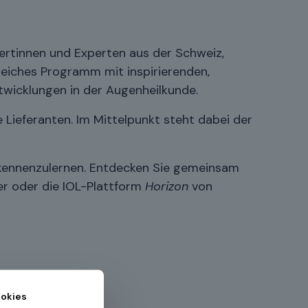
ertinnen und Experten aus der Schweiz,
eiches Programm mit inspirierenden,
twicklungen in der Augenheilkunde.
 Lieferanten. Im Mittelpunkt steht dabei der
h kennenzulernen. Entdecken Sie gemeinsam
r oder die IOL-Plattform
Horizon
von
okies