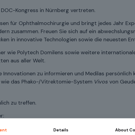
em DOC-Kongress in Nürnberg vertreten.
sen für Ophthalmochirurgie und bringt jedes Jahr Exp
dern zusammen. Freuen Sie sich auf ein abwechslungsr
ken in innovative Technologien sowie die neuesten En
er wie Polytech Domilens sowie weitere internationale
en aus aller Welt.
lle Innovationen zu informieren und Medilas persönlic
n wie das Phako-/Vitrektomie-System
Vivos
von Geude
ich zu treffen.
r:
ent
Details
About
Co