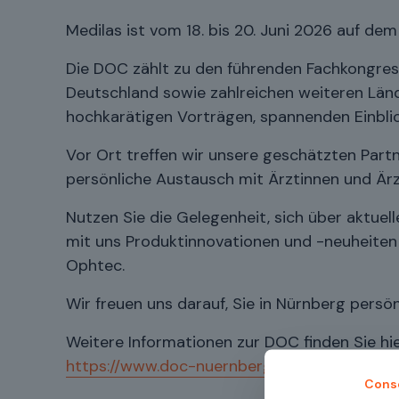
Medilas ist vom 18. bis 20. Juni 2026 auf d
Die DOC zählt zu den führenden Fachkongres
Deutschland sowie zahlreichen weiteren Län
hochkarätigen Vorträgen, spannenden Einblic
Vor Ort treffen wir unsere geschätzten Partn
persönliche Austausch mit Ärztinnen und Ärzt
Nutzen Sie die Gelegenheit, sich über aktue
mit uns Produktinnovationen und -neuheite
Ophtec.
Wir freuen uns darauf, Sie in Nürnberg persönl
Weitere Informationen zur DOC finden Sie hie
https://www.doc-nuernberg.de/
Cons