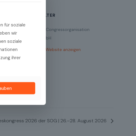
VERANSTALTER
 für soziale
ation
Medizinische Congressorganisation
eben wir
Nürnberg GmbH
hen soziale
rmationen
Veranstalter-Website anzeigen
te
tzung ihrer
lauben
eskongress 2026 der SOG | 26.–28. August 2026