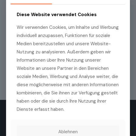
E-Mail
(erforderlich)
Diese Website verwendet Cookies
Wir verwenden Cookies, um Inhalte und Werbung
E-
Mail
individuell anzupassen, Funktionen für soziale
eingeben
Medien bereitzustellen und unsere Website-
E-
Mail
Datenschutzrichtlinien
(erforderlich)
Ich habe die
Datenschutzrichtlinien
zur
Nutzung zu analysieren. Außerdem geben wir
bestätigen
Kenntnis genommen.
Informationen über Ihre Nutzung unserer
Website an unsere Partner in den Bereichen
soziale Medien, Werbung und Analyse weiter, die
diese möglicherweise mit anderen Informationen
kombinieren, die Sie ihnen zur Verfügung gestellt
haben oder die sie durch Ihre Nutzung ihrer
Dienste erfasst haben.
Ablehnen