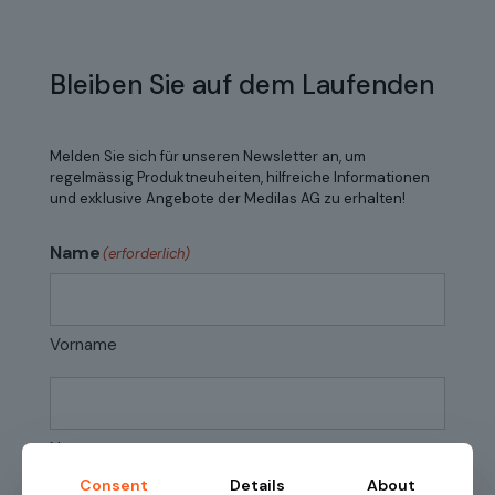
Bleiben Sie auf dem Laufenden
Melden Sie sich für unseren Newsletter an, um
regelmässig Produktneuheiten, hilfreiche Informationen
und exklusive Angebote der Medilas AG zu erhalten!
Name
(erforderlich)
Vorname
Name
Consent
Details
About