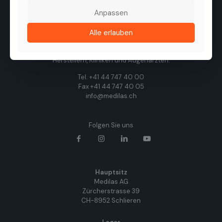
Anpassen
Die Medilas AG ist ein führender Anbieter von
hochwertigen ophthalmologischen Produkten,
Technologien und Dienstleistungen. Ziel des
Alle erlauben
Unternehmens ist es, die Sehqualität von Patienten zu
verbessern, durch eine enge Zusammenarbeit mit
Herstellern, Kliniken und Augenärzten.
Tel. +41 44 747 40 00
Fax +41 44 747 40 05
info@medilas.ch
Folgen Sie uns
Hauptsitz
Medilas AG
Zürcherstrasse 39
CH-8952 Schlieren