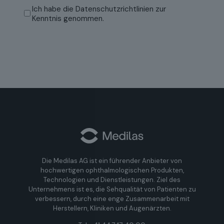
Mail
Datenschutzrichtlinien
(erforderlich)
Ich habe die
Datenschutzrichtlinien
zur
bestätigen
Kenntnis genommen.
Die Medilas AG ist ein führender Anbieter von
hochwertigen ophthalmologischen Produkten,
Technologien und Dienstleistungen. Ziel des
Unternehmens ist es, die Sehqualität von Patienten zu
verbessern, durch eine enge Zusammenarbeit mit
Herstellern, Kliniken und Augenärzten.