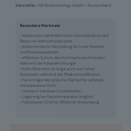
Hersteller:
VSY Biotechnology GmbH – Deutschland
Besondere Merkmale
• dispersives ophthalmisches Viscoelastikum auf
Basis von Natriumhyaluronat
• biofermentierte Herstellung für hohe Reinheit
und Biokompatibilität
• effektiver Schutz der Hornhautendothelzellen
während der Kataraktchirurgie
• hohe Retention im Auge auch bei hohen
Flussraten während der Phakoemulsifikation
• hervorragende optische Klarheit für optimale
intraoperative Sicht
• zweifach sterilisiert und latexfrei
• Lagerung bei Raumtemperatur möglich
• Füllvolumen 1,1 ml für effiziente Anwendung