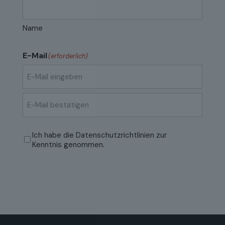
Name
E-Mail
(erforderlich)
E-
Mail
eingeben
E-
Mail
Datenschutzrichtlinien
(erforderlich)
Ich habe die
Datenschutzrichtlinien
zur
bestätigen
Kenntnis genommen.