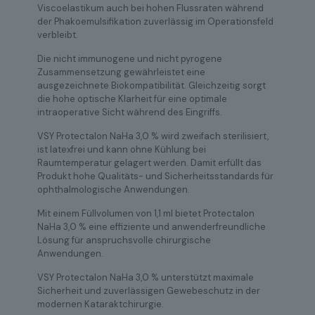
Viscoelastikum auch bei hohen Flussraten während
der Phakoemulsifikation zuverlässig im Operationsfeld
verbleibt.
Die nicht immunogene und nicht pyrogene
Zusammensetzung gewährleistet eine
ausgezeichnete Biokompatibilität. Gleichzeitig sorgt
die hohe optische Klarheit für eine optimale
intraoperative Sicht während des Eingriffs.
VSY Protectalon NaHa 3,0 % wird zweifach sterilisiert,
ist latexfrei und kann ohne Kühlung bei
Raumtemperatur gelagert werden. Damit erfüllt das
Produkt hohe Qualitäts- und Sicherheitsstandards für
ophthalmologische Anwendungen.
Mit einem Füllvolumen von 1,1 ml bietet Protectalon
NaHa 3,0 % eine effiziente und anwenderfreundliche
Lösung für anspruchsvolle chirurgische
Anwendungen.
VSY Protectalon NaHa 3,0 % unterstützt maximale
Sicherheit und zuverlässigen Gewebeschutz in der
modernen Kataraktchirurgie.