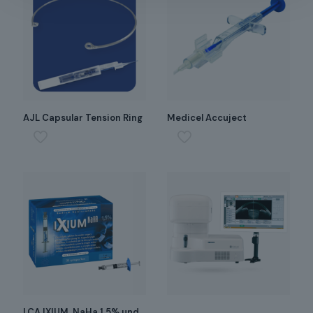
AJL Capsular Tension Ring
Medicel Accuject
LCA IXIUM, NaHa 1.5% und