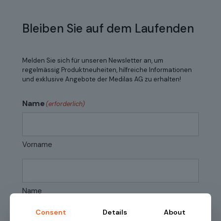
Bleiben Sie auf dem Laufenden
Melden Sie sich für unseren Newsletter an, um
regelmässig Produktneuheiten, hilfreiche Informationen
und exklusive Angebote der Medilas AG zu erhalten!
Name
(erforderlich)
Vorname
Name
Consent
Details
About
E-Mail
(erforderlich)