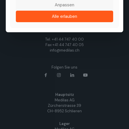
Die Medilas AG ist ein führender Anbieter von
Anpassen
hochwertigen ophthalmologischen Produkten,
Technologien und Dienstleistungen. Ziel des
Alle erlauben
Unternehmens ist es, die Sehqualität von Patienten zu
verbessern, durch eine enge Zusammenarbeit mit
Herstellern, Kliniken und Augenärzten.
Tel. +41 44 747 40 00
Fax +41 44 747 40 05
info@medilas.ch
Folgen Sie uns
Hauptsitz
Medilas AG
Zürcherstrasse 39
CH-8952 Schlieren
Lager